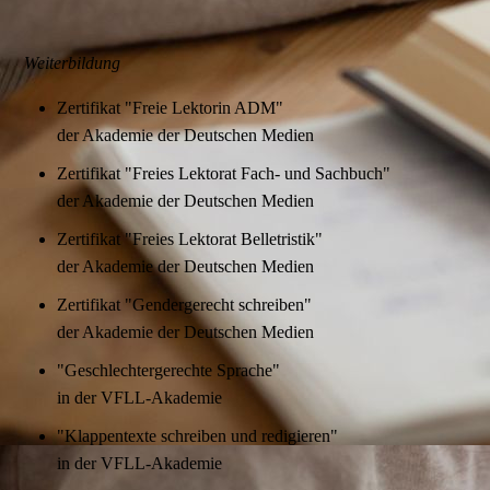
Weiterbildung
Zertifikat "Freie Lektorin ADM"
der Akademie der Deutschen Medien
Zertifikat "Freies Lektorat Fach- und Sachbuch"
der Akademie der Deutschen Medien
Zertifikat "Freies Lektorat Belletristik"
der Akademie der Deutschen Medien
Zertifikat "Gendergerecht schreiben"
der Akademie der Deutschen Medien
"Geschlechtergerechte Sprache"
in der VFLL-Akademie
"Klappentexte schreiben und redigieren"
in der VFLL-Akademie