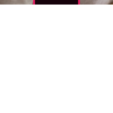
fuck
Autor: Ben Kohler
ISBN 978-3758312496